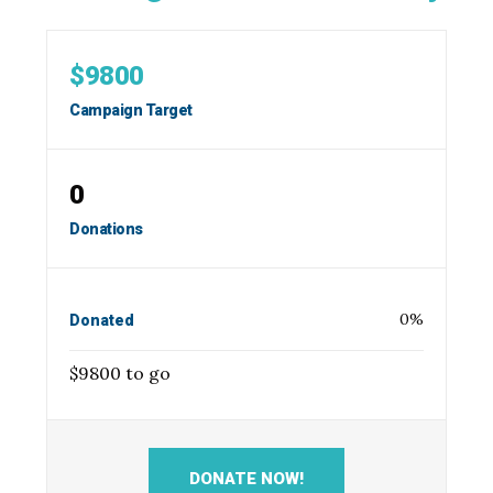
$9800
Campaign Target
0
Donations
0
%
Donated
$9800 to go
DONATE NOW!